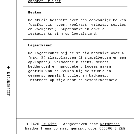
apparatuurlijst
.
Keuken
De studio beschikt over een eenvoudige keuken
(gasfornuis, oven, koelkast, vriezer, servies
en kookgerei). Supermarkt en enkele
restaurants zijn op loopafstand.
Logeerkamer
De logeerkamer bij de studio beschikt over 4
(max. 5) slaapplaatsen (2 stapelbedden en een
opklapbed), voldoende kussens, dekens,
beddengoed en handdoeken. Logees maken
gebruik van de keuken bij de studio en
NIEUWSBRIEF
gemeenschappelijk toilet en badkamer.
Informeer op tijd naar de beschikbaarheid.
+
© 2026
De Kift
|
Aangedreven door
WordPress
|
−
Wasdom Thema op maat gemaakt door
GODDOG
&
ZEE